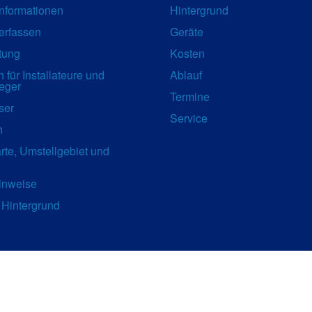
nformationen
Hintergrund
erfassen
Geräte
tung
Kosten
 für Installateure und
Ablauf
eger
Termine
ser
Service
h
rte, Umstellgebiet und
inweise
 Hintergrund