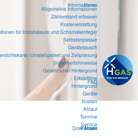
Informationen
Home
Allgemeine Informationen
Zählerstand erfassen
Kostenerstattung
tionen für Installateure und Schornsteinfeger
Selbstanpasser
Gerätetausch
ersichtskarte, Umstellgebiet und Zeitplanung
Sicherheitshinweise
Gesetzlicher Hintergrund
Erklärfilme
FAQ
Hintergrund
Geräte
Kosten
Ablauf
Termine
Service
Downloads
Kontakt
News