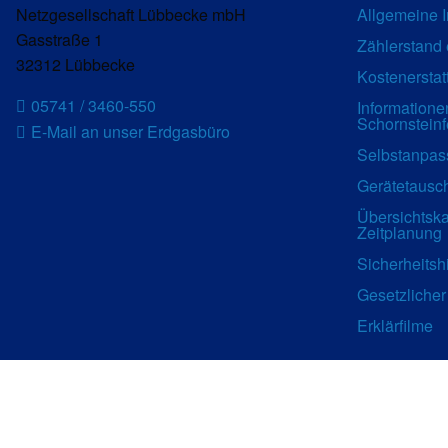
Netzgesellschaft Lübbecke mbH
Allgemeine I
Gasstraße 1
Zählerstand 
32312 Lübbecke
Kostenerstat
05741 / 3460-550
Informationen
Schornsteinf
E-Mail an unser Erdgasbüro
Selbstanpas
Gerätetausc
Übersichtska
Zeitplanung
Sicherheitsh
Gesetzlicher
Erklärfilme